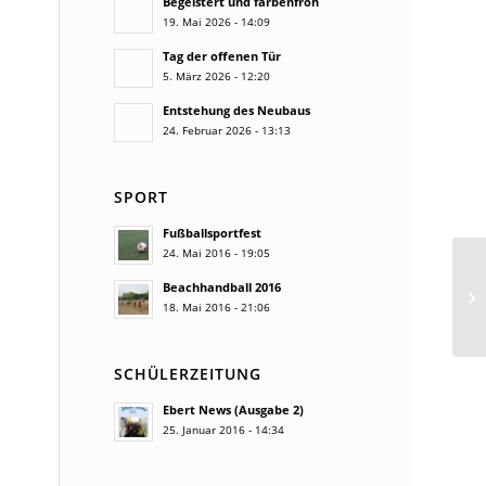
Begeistert und farbenfroh
19. Mai 2026 - 14:09
Tag der offenen Tür
5. März 2026 - 12:20
Entstehung des Neubaus
24. Februar 2026 - 13:13
SPORT
Fußballsportfest
24. Mai 2016 - 19:05
Beachhandball 2016
Ei
18. Mai 2016 - 21:06
SCHÜLERZEITUNG
Ebert News (Ausgabe 2)
25. Januar 2016 - 14:34