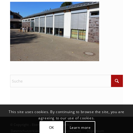
This site uses cookies. By continuing to browse the site, you are
agreeing to our use of cookies.
© Copyright - Ebertschule Kamp-Lintfort
OK
Learn more
Datenschutzerklärung
Haftungsausschluss
Impressum